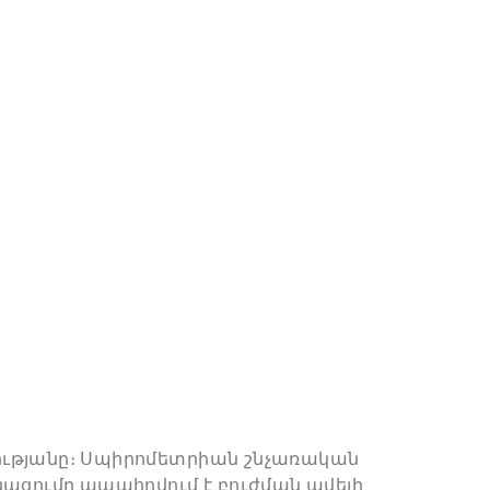
նությանը։ Սպիրոմետրիան շնչառական
նացումը ապահովում է բուժման ավելի