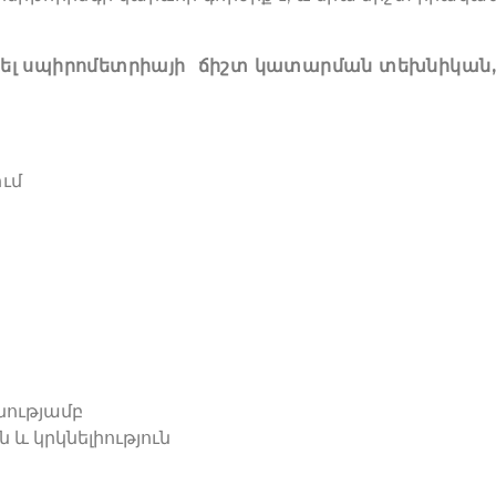
նել սպիրոմետրիայի ճիշտ կատարման տեխնիկան,
ւմ
նությամբ
 և կրկնելիություն