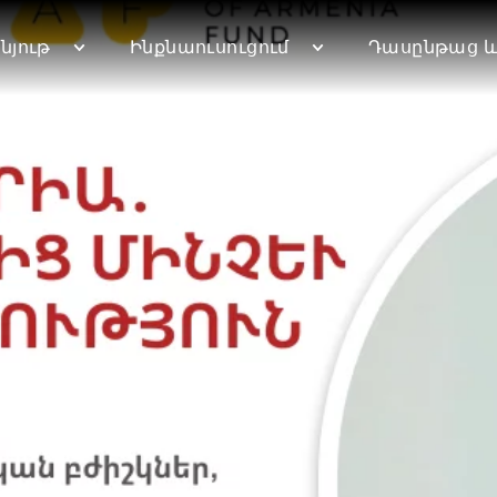
նյութ
Ինքնաուսուցում
Դասընթաց և