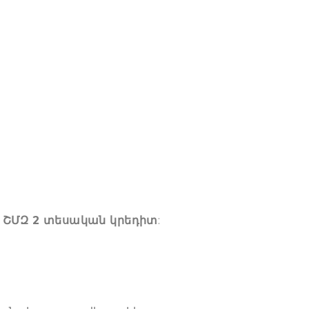
ի
ՇՄԶ 2 տեսական կրեդիտ
: