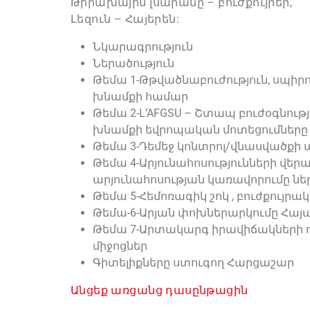
Թիրախային լսարանը – բուժքույրեր,
Լեզուն – Հայերեն:
Նկարագրություն
Ներածություն
Թեմա 1-Թթվածնաբուժություն, սպիր
խնամքի համար
Թեմա 2-L’AFGSU – Շտապ բուժօգնությ
խնամքի եվրոպական մոտեցումները
Թեմա 3-Դեմեջ կոնտրոլ/վնասվածքի
Թեմա 4-Արյունահոսությունների վեր
արյունահոսության կառավորումը ն
Թեմա 5-Հեմոռագիկ շոկ , բուժքույր
Թեմա-6-Արյան փոխներարկումը Հա
Թեմա 7-Արտակարգ իրավիճակների 
միջոցներ
Գիտելիքները ստուգող Հարցաշար
Անցեք առցանց դասընթացին