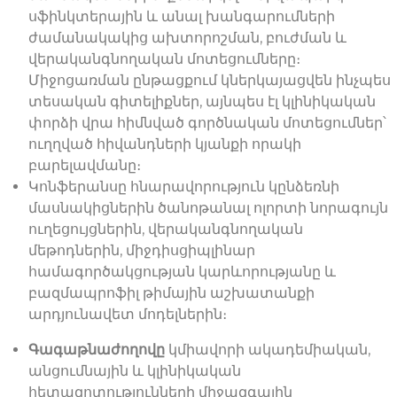
սֆինկտերային և անալ խանգարումների
ժամանակակից ախտորոշման, բուժման և
վերականգնողական մոտեցումները։
Միջոցառման ընթացքում կներկայացվեն ինչպես
տեսական գիտելիքներ, այնպես էլ կլինիկական
փորձի վրա հիմնված գործնական մոտեցումներ՝
ուղղված հիվանդների կյանքի որակի
բարելավմանը։
Կոնֆերանսը հնարավորություն կընձեռնի
մասնակիցներին ծանոթանալ ոլորտի նորագույն
ուղեցույցներին, վերականգնողական
մեթոդներին, միջդիսցիպլինար
համագործակցության կարևորությանը և
բազմապրոֆիլ թիմային աշխատանքի
արդյունավետ մոդելներին։
Գագաթնաժողովը
կմիավորի ակադեմիական,
անցումնային և կլինիկական
հետազոտությունների միջազգային